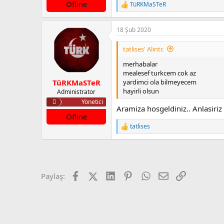
Ofline
TüRKMaSTeR
T
e
p
18 Şub 2020
k
i
l
tatlises' Alıntı:
e
r
merhabalar
:
mealesef turkcem cok az
yardimci ola bilmeyecem
TüRKMaSTeR
hayirli olsun
Administrator
Yönetici
Aramiza hosgeldiniz.. Anlasiriz
Ofline
tatlises
T
e
p
k
i
l
Facebook
X (Twitter)
LinkedIn
Pinterest
WhatsApp
E-posta
Link
Paylaş:
e
r
: