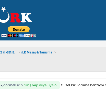
▀▄▀▄ MuLTiCSTüRK FORUM MULTiCS & GENEL ▄▀▄▀
iLK Mesaj & Tanışma
ink,görmek için
Giriş yap veya üye ol.
Güzel bir Foruma benziyor y