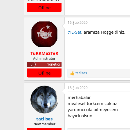
a
a
Ofline
t
r
a
i
n
h
16 Şub 2020
i
@E-Sat
, aramıza Hoşgeldiniz.
TüRKMaSTeR
Administrator
Yönetici
Ofline
tatlises
T
e
p
18 Şub 2020
k
i
merhabalar
l
e
mealesef turkcem cok az
r
yardimci ola bilmeyecem
:
hayirli olsun
tatlises
New member