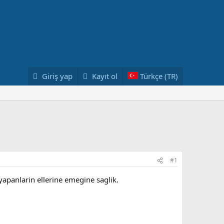
Giriş yap
Kayıt ol
Türkçe (TR)
#1
apanlarin ellerine emegine saglik.