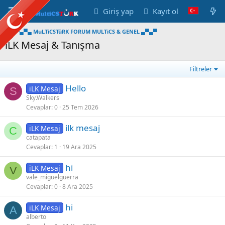
Giriş yap
Kayıt ol
▀▄▀▄ MuLTiCSTüRK FORUM MULTiCS & GENEL ▄▀▄▀
iLK Mesaj & Tanışma
Filtreler
Hello
iLK Mesaj
S
Sky.Walkers
Cevaplar
0
25 Tem 2026
ilk mesaj
iLK Mesaj
C
catapata
Cevaplar
1
19 Ara 2025
hi
iLK Mesaj
V
vale_miguelguerra
Cevaplar
0
8 Ara 2025
hi
iLK Mesaj
A
alberto