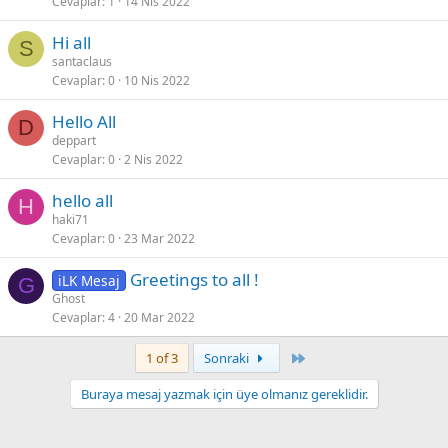
Cevaplar
1
14 Nis 2022
Hi all
S
santaclaus
Cevaplar
0
10 Nis 2022
Hello All
D
deppart
Cevaplar
0
2 Nis 2022
hello all
H
haki71
Cevaplar
0
23 Mar 2022
Greetings to all !
iLK Mesaj
G
Ghost
Cevaplar
4
20 Mar 2022
Son
1 of 3
Sonraki
Buraya mesaj yazmak için üye olmanız gereklidir.