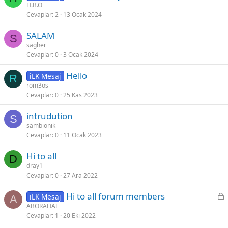
H.B.O
Cevaplar
2
13 Ocak 2024
SALAM
S
sagher
Cevaplar
0
3 Ocak 2024
Hello
iLK Mesaj
R
rom3os
Cevaplar
0
25 Kas 2023
intrudution
S
sambionik
Cevaplar
0
11 Ocak 2023
Hi to all
D
dray1
Cevaplar
0
27 Ara 2022
K
Hi to all forum members
iLK Mesaj
A
i
ABORAHAF
Cevaplar
1
20 Eki 2022
l
i