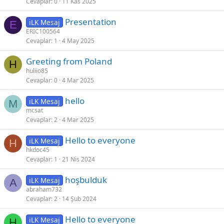
Cevaplar
0
11 Kas 2025
Presentation
iLK Mesaj
E
ERIC100564
Cevaplar
1
4 May 2025
Greeting from Poland
H
huliio85
Cevaplar
0
4 Mar 2025
hello
iLK Mesaj
M
mcsat
Cevaplar
2
4 Mar 2025
Hello to everyone
iLK Mesaj
H
hkdoc45
Cevaplar
1
21 Nis 2024
hoşbulduk
iLK Mesaj
A
abraham732
Cevaplar
2
14 Şub 2024
Hello to everyone
iLK Mesaj
H