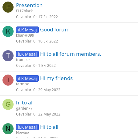
Presention
t
F
f117black
l
Cevaplar
0
17 Eki 2022
i
Good forum
iLK Mesaj
K
khan@099
Cevaplar
0
10 Eki 2022
Hi to all forum members.
iLK Mesaj
T
tromper
Cevaplar
0
1 Eki 2022
Hi my friends
iLK Mesaj
T
termiso
Cevaplar
0
29 May 2022
hi to all
G
garden77
Cevaplar
0
22 May 2022
Hi to all
iLK Mesaj
N
Newbie