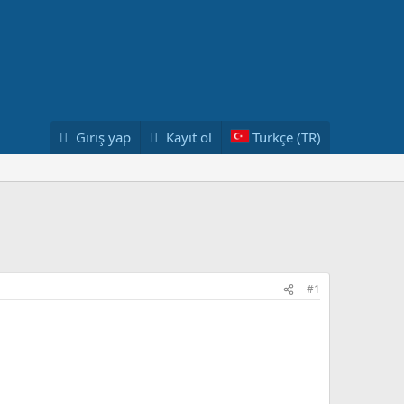
Giriş yap
Kayıt ol
Türkçe (TR)
#1