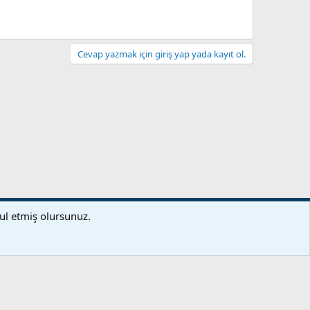
Cevap yazmak için giriş yap yada kayıt ol.
artlar ve kurallar
Gizlilik politikası
Yardım
Ana sayfa
R
bul etmiş olursunuz.
S
S