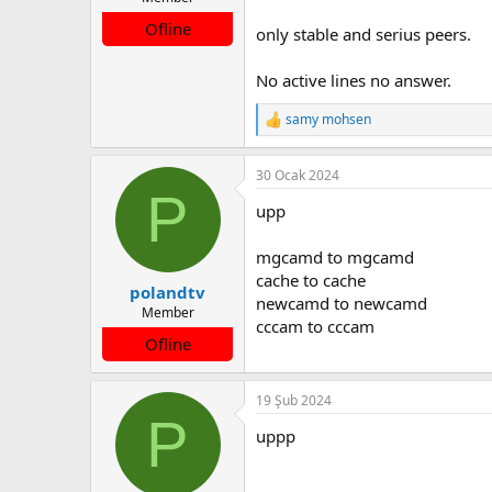
a
a
Ofline
only stable and serius peers.
t
r
a
i
n
h
No active lines no answer.
i
samy mohsen
T
e
p
30 Ocak 2024
k
P
i
upp
l
e
r
mgcamd to mgcamd
:
cache to cache
polandtv
newcamd to newcamd
Member
cccam to cccam
Ofline
19 Şub 2024
P
uppp