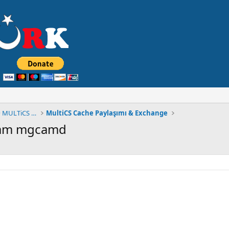
◄█▓▒۩۞۩ MuLTiCSTüRK FORUM® MULTiCS BÖLÜMÜ ۩۞░▒▓█
MultiCS Cache Paylaşımı & Exchange
cam mgcamd