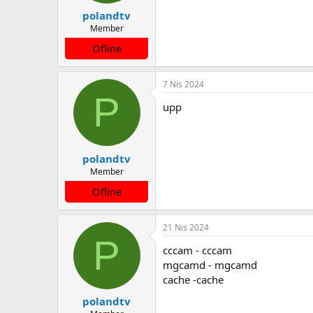
polandtv
Member
Ofline
7 Nis 2024
P
upp
polandtv
Member
Ofline
21 Nis 2024
P
cccam - cccam
mgcamd - mgcamd
cache -cache
polandtv