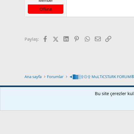
Member
Ofline
Facebook
X (Twitter)
LinkedIn
Pinterest
WhatsApp
E-posta
Link
Paylaş:
Ana sayfa
Forumlar
Türkçe (TR)
Bu site çerezler ku