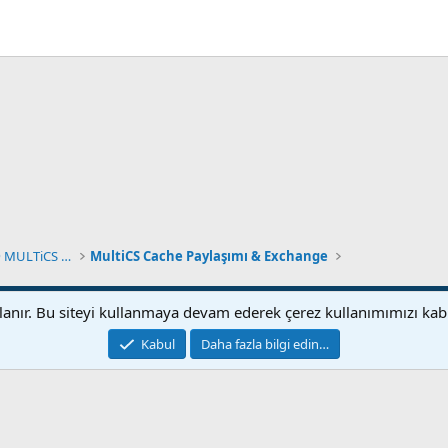
◄█▓▒۩۞۩ MuLTiCSTüRK FORUM® MULTiCS BÖLÜMÜ ۩۞░▒▓█
MultiCS Cache Paylaşımı & Exchange
Bize ulaşın
Ş
llanır. Bu siteyi kullanmaya devam ederek çerez kullanımımızı ka
®
Community platform by XenForo
© 2010-2024 XenForo Ltd.
Kabul
Daha fazla bilgi edin…
XenForo 2 Türkçe yama 🇹🇷 [XGT] Yazılım ve web hizmetleri 2014-2024