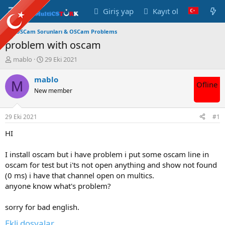
Giriş yap
Kayıt ol
OSCam Sorunları & OSCam Problems
problem with oscam
K
B
mablo
29 Eki 2021
o
a
n
ş
mablo
M
Ofline
u
l
New member
y
a
u
n
B
g
29 Eki 2021
#1
a
ı
ş
ç
HI
l
t
a
a
I install oscam but i have problem i put some oscam line in
t
r
oscam for test but i'ts not open anything and show not found
a
i
(0 ms) i have that channel open on multics.
n
h
anyone know what's problem?
i
sorry for bad english.
Ekli dosyalar