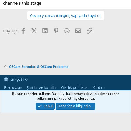
channels this stage
Cevap yazmak için giriş yap yada kayıt ol.
Facebook
X (Twitter)
LinkedIn
Pinterest
WhatsApp
E-posta
Link
Paylaş:
OSCam Sorunları & OSCam Problems
Türkçe (TR)
Bize ulaşın
Şartlar ve kurallar
Gizlilik politikası
Yardım
Ana sayfa
R
Bu site çerezler kullanır. Bu siteyi kullanmaya devam ederek çerez
S
kullanımımızı kabul etmiş olursunuz.
S
®
Community platform by XenForo
© 2010-2024 XenForo Ltd.
Kabul
Daha fazla bilgi edin…
XenForo 2 Türkçe yama 🇹🇷 [XGT] Yazılım ve web hizmetleri 2014-2024