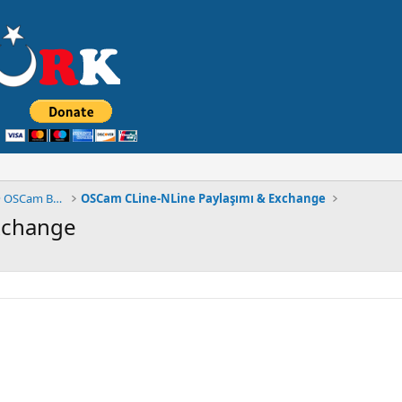
◄█▓▒۩۞۩ MuLTiCSTüRK FORUM® OSCam BÖLÜMÜ ۩۞░▒▓█
OSCam CLine-NLine Paylaşımı & Exchange
xchange