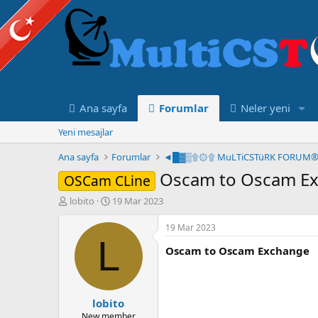
Ana sayfa
Forumlar
Neler yeni
Yeni mesajlar
Ana sayfa
Forumlar
Oscam to Oscam E
OSCam CLine
K
B
lobito
19 Mar 2023
o
a
n
ş
19 Mar 2023
u
l
L
Oscam to Oscam Exchange
y
a
u
n
B
g
a
ı
lobito
ş
ç
l
t
New member