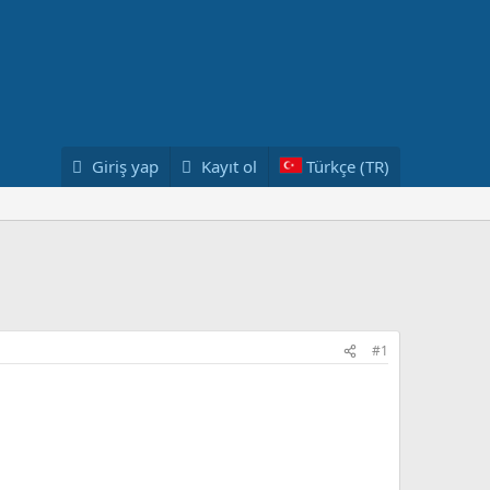
Giriş yap
Kayıt ol
Türkçe (TR)
#1