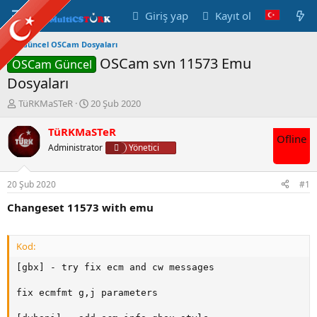
Giriş yap
Kayıt ol
Güncel OSCam Dosyaları
OSCam svn 11573 Emu
OSCam Güncel
Dosyaları
K
B
TüRKMaSTeR
20 Şub 2020
o
a
n
ş
TüRKMaSTeR
Ofline
u
l
Administrator
Yönetici
y
a
u
n
B
g
20 Şub 2020
#1
a
ı
ş
ç
Changeset 11573 with emu
l
t
a
a
t
r
Kod:
a
i
[gbx] - try fix ecm and cw messages

n
h
i
fix ecmfmt g,j parameters
