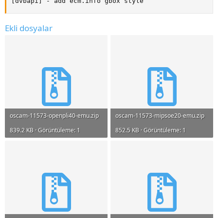
[dvbapi] - add ecm.info gbox style
Ekli dosyalar
oscam-11573-openpli40-emu.zip
oscam-11573-mipsoe20-emu.zip
839.2 KB · Görüntüleme: 1
852.5 KB · Görüntüleme: 1