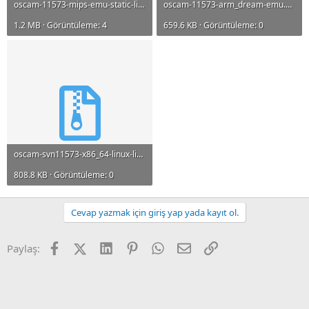
oscam-11573-mips-emu-static-lib.zip
oscam-11573-arm_dream-emu.zip
1.2 MB · Görüntüleme: 4
659.6 KB · Görüntüleme: 0
oscam-svn11573-x86_64-linux-libusb-emu-798.zip
808.8 KB · Görüntüleme: 0
Cevap yazmak için giriş yap yada kayıt ol.
Facebook
X (Twitter)
LinkedIn
Pinterest
WhatsApp
E-posta
Link
Paylaş: