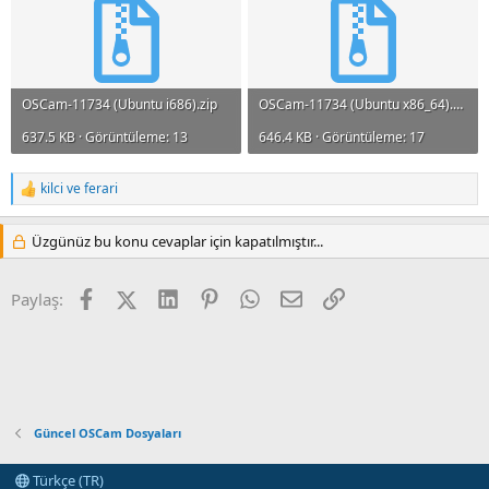
OSCam-11734 (Ubuntu i686).zip
OSCam-11734 (Ubuntu x86_64).zip
637.5 KB · Görüntüleme: 13
646.4 KB · Görüntüleme: 17
kilci
ve
ferari
T
e
p
Üzgünüz bu konu cevaplar için kapatılmıştır...
k
i
l
Facebook
X (Twitter)
LinkedIn
Pinterest
WhatsApp
E-posta
Link
Paylaş:
e
r
:
Güncel OSCam Dosyaları
Türkçe (TR)