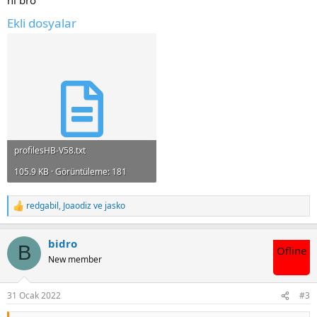
hi bro
Ekli dosyalar
profilesHB-V58.txt
105.9 KB · Görüntüleme: 181
redgabil
,
Joaodiz
ve
jasko
T
e
p
bidro
k
B
Ofline
i
New member
l
e
r
31 Ocak 2022
#3
: