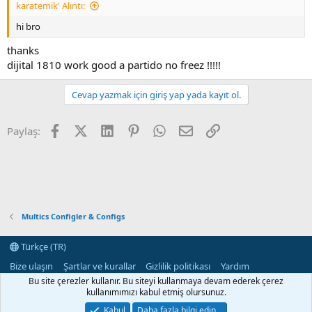
karatemik' Alıntı:
hi bro
thanks
dijital 1810 work good a partido no freez !!!!!
Cevap yazmak için giriş yap yada kayıt ol.
Facebook
X (Twitter)
LinkedIn
Pinterest
WhatsApp
E-posta
Link
Paylaş:
Multics Configler & Configs
Türkçe (TR)
Bize ulaşın
Şartlar ve kurallar
Gizlilik politikası
Yardım
Ana sayfa
R
Bu site çerezler kullanır. Bu siteyi kullanmaya devam ederek çerez
S
kullanımımızı kabul etmiş olursunuz.
S
®
Community platform by XenForo
© 2010-2024 XenForo Ltd.
Kabul
Daha fazla bilgi edin…