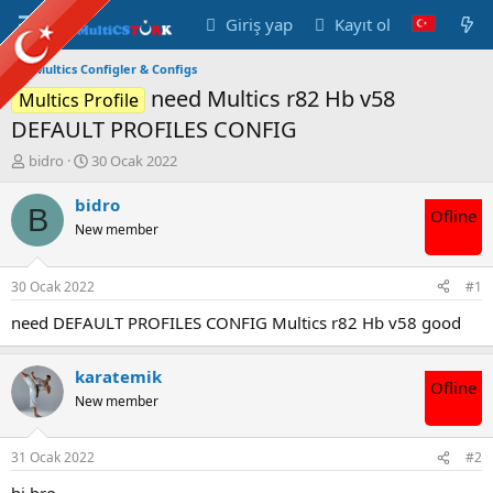
Giriş yap
Kayıt ol
Multics Configler & Configs
need Multics r82 Hb v58
Multics Profile
DEFAULT PROFILES CONFIG
K
B
bidro
30 Ocak 2022
o
a
n
ş
bidro
B
Ofline
u
l
New member
y
a
u
n
B
g
30 Ocak 2022
#1
a
ı
ş
ç
need DEFAULT PROFILES CONFIG Multics r82 Hb v58 good
l
t
a
a
karatemik
t
r
Ofline
a
i
New member
n
h
i
31 Ocak 2022
#2