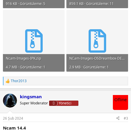
916 KB · Görüntüleme: 5
859.1 KB · Görüntüleme: 11
Ncam-Images-IPK.zip
NCam-Images-OSDreambox-DEB.zip
4.7 MB · Görüntüleme: 1
2.9 MB · Görüntüleme: 1
Thor2013
T
e
p
kingsman
k
Ofline
i
Super Moderator
Yönetici
l
e
r
26 Şub 2024
#3
:
Ncam 14.4