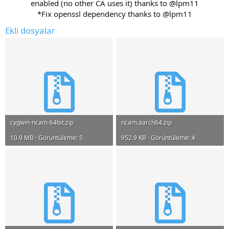
enabled (no other CA uses it) thanks to @lpm11
*Fix openssl dependency thanks to @lpm11​
Ekli dosyalar
cygwin-ncam-64bit.zip
ncam.aarch64.zip
10.9 MB · Görüntüleme: 5
952.9 KB · Görüntüleme: 4