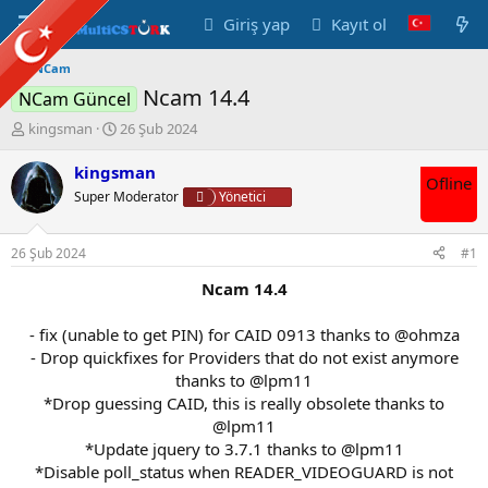
Giriş yap
Kayıt ol
NCam
Ncam 14.4
NCam Güncel
K
B
kingsman
26 Şub 2024
o
a
n
ş
kingsman
Ofline
u
l
Super Moderator
Yönetici
y
a
u
n
B
g
26 Şub 2024
#1
a
ı
ş
ç
Ncam 14.4
l
t
a
a
- fix (unable to get PIN) for CAID 0913 thanks to @ohmza
t
r
- Drop quickfixes for Providers that do not exist anymore
a
i
thanks to @lpm11
n
h
*Drop guessing CAID, this is really obsolete thanks to
i
@lpm11
*Update jquery to 3.7.1 thanks to @lpm11
*Disable poll_status when READER_VIDEOGUARD is not