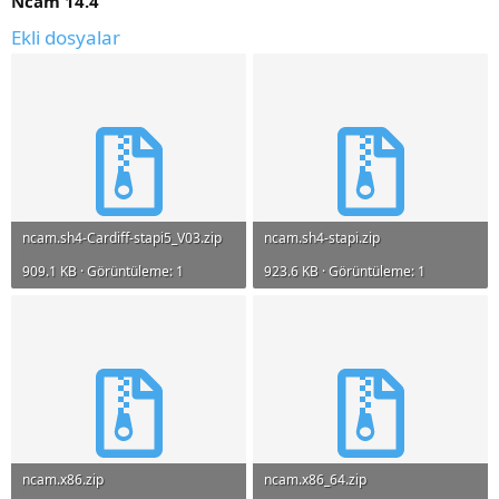
Ncam 14.4
Ekli dosyalar
ncam.sh4-Cardiff-stapi5_V03.zip
ncam.sh4-stapi.zip
909.1 KB · Görüntüleme: 1
923.6 KB · Görüntüleme: 1
ncam.x86.zip
ncam.x86_64.zip