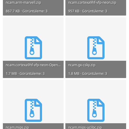
ncam.arm-marvell.zip
ncam.cortexa9hf-vfp-neon.zip
867.7 KB · Görüntüleme: 3
957 KB · Görüntüleme: 3
ncam.cortexa9hf-vfp-neon-Openssl11.zip
ncam.gx-csky.zip
1.7 MB · Görüntüleme: 3
1.8 MB · Görüntüleme: 3
ncam.mips.zip
ncam.mips-uclibc.zip