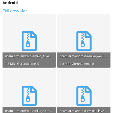
Android
Ekli dosyalar
ncam.arm-android-Amiko_A3-4.4_KitKat.zip
ncam.arm-android-Amiko_A4-5.1_Lollipop.zip
1.8 MB · Görüntüleme: 0
1.8 MB · Görüntüleme: 0
ncam.arm-android-Amiko_A5-7.0_Nougat.zip
ncam.arm-android-WeTekPlay2-WeOSv2_5.0-Lollipop.zip