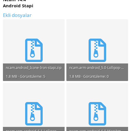
Android Stapi
Ekli dosyalar
ncam.android_Icone-Iron-stapi.zip
ncam.arm-android_5.0-Lollipop-stapi.zip
1.8 MB · Görüntüleme: 5
1.8 MB · Görüntüleme: 0