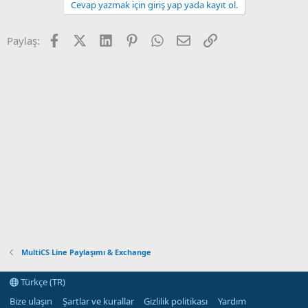
Cevap yazmak için giriş yap yada kayıt ol.
Facebook
X (Twitter)
LinkedIn
Pinterest
WhatsApp
E-posta
Link
Paylaş:
MultiCS Line Paylaşımı & Exchange
Türkçe (TR)
Bize ulaşın
Şartlar ve kurallar
Gizlilik politikası
Yardım