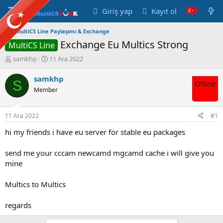
Giriş yap
Kayıt ol
MultiCS Line Paylaşımı & Exchange
Exchange Eu Multics Strong
MultiCS Line
K
B
samkhp
11 Ara 2022
o
a
n
ş
samkhp
S
Ofline
u
l
Member
y
a
u
n
B
g
11 Ara 2022
#1
a
ı
ş
ç
hi my friends i have eu server for stable eu packages
l
t
a
a
send me your cccam newcamd mgcamd cache i will give you
t
r
mine
a
i
n
h
Multics to Multics
i
regards