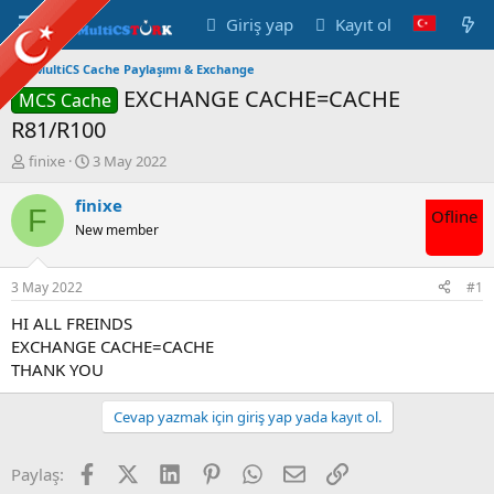
Giriş yap
Kayıt ol
MultiCS Cache Paylaşımı & Exchange
EXCHANGE CACHE=CACHE
MCS Cache
R81/R100
K
B
finixe
3 May 2022
o
a
n
ş
finixe
F
Ofline
u
l
New member
y
a
u
n
B
g
3 May 2022
#1
a
ı
ş
ç
HI ALL FREINDS
l
t
EXCHANGE CACHE=CACHE
a
a
THANK YOU
t
r
a
i
Cevap yazmak için giriş yap yada kayıt ol.
n
h
i
Facebook
X (Twitter)
LinkedIn
Pinterest
WhatsApp
E-posta
Link
Paylaş: