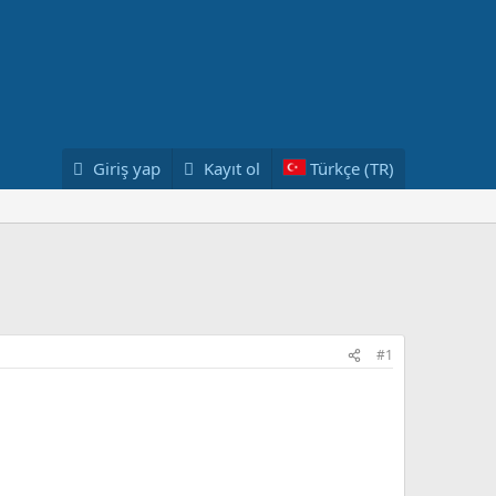
Giriş yap
Kayıt ol
Türkçe (TR)
#1