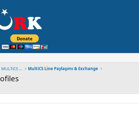
◄█▓▒۩۞۩ MuLTiCSTüRK FORUM® MULTiCS BÖLÜMÜ ۩۞░▒▓█
MultiCS Line Paylaşımı & Exchange
ofiles