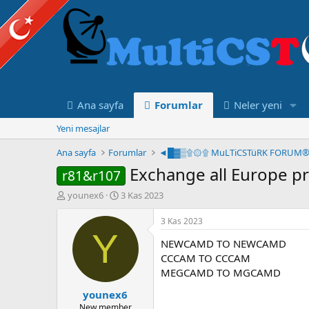
Ana sayfa
Forumlar
Neler yeni
Yeni mesajlar
Ana sayfa
Forumlar
Exchange all Europe pr
r81&r107
K
B
younex6
3 Kas 2023
o
a
n
ş
3 Kas 2023
u
l
Y
NEWCAMD TO NEWCAMD
y
a
u
n
CCCAM TO CCCAM
B
g
MEGCAMD TO MGCAMD
a
ı
younex6
ş
ç
l
t
New member