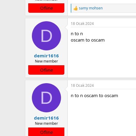
a
a
Ofline
samy mohsen
t
r
T
e
a
i
p
n
h
18 Ocak 2024
k
i
D
i
n to n
l
e
oscam to oscam
r
:
demir1616
New member
Ofline
18 Ocak 2024
D
n to n oscam to oscam
demir1616
New member
Ofline