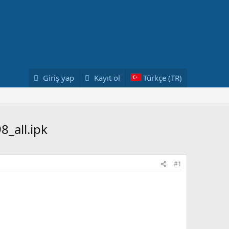
Giriş yap
Kayıt ol
Türkçe (TR)
_all.ipk
#1