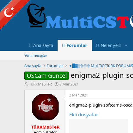
Ana sayfa
Forumlar
Neler yeni
Yeni mesajlar
Ana sayfa
Forumlar
enigma2-plugin-s
OSCam Güncel
K
B
TüRKMaSTeR
3 Mar 2021
o
a
n
ş
3 Mar 2021
u
l
enigma2-plugin-softcams-osc
y
a
u
n
Ekli dosyalar
B
g
a
ı
TüRKMaSTeR
ş
ç
l
t
Administrator