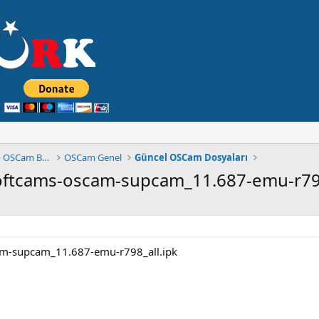
◄█▓▒۩۞۩ MuLTiCSTüRK FORUM® OSCam BÖLÜMÜ ۩۞░▒▓█
OSCam Genel
Güncel OSCam Dosyaları
oftcams-oscam-supcam_11.687-emu-r798
am-supcam_11.687-emu-r798_all.ipk