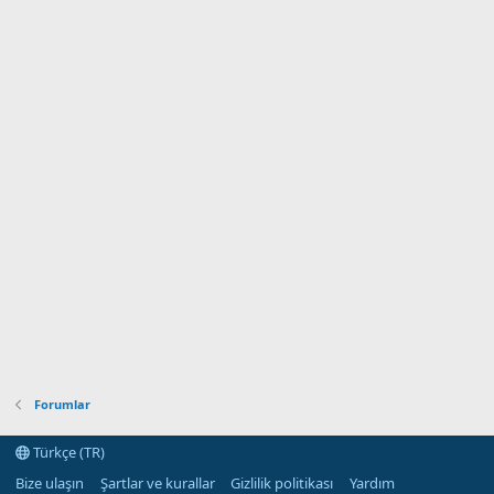
Forumlar
Türkçe (TR)
Bize ulaşın
Şartlar ve kurallar
Gizlilik politikası
Yardım