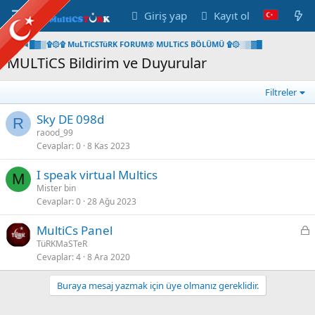
Giriş yap
Kayıt ol
◄█▓▒۩۞۩ MuLTiCSTüRK FORUM® MULTiCS BÖLÜMÜ ۩۞░▒▓█
MULTiCS Bildirim ve Duyurular
Filtreler
Sky DE 098d
R
raood_99
Cevaplar
0
8 Kas 2023
I speak virtual Multics
M
Mister bin
Cevaplar
0
28 Ağu 2023
K
MultiCs Panel
i
TüRKMaSTeR
Cevaplar
4
8 Ara 2020
l
i
Buraya mesaj yazmak için üye olmanız gereklidir.
t
l