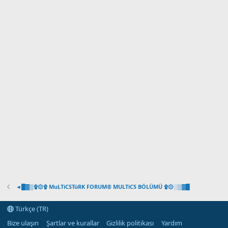
i
◄█▓▒۩۞۩ MuLTiCSTüRK FORUM® MULTiCS BÖLÜMÜ ۩۞░▒▓█
Türkçe (TR)
Bize ulaşın
Şartlar ve kurallar
Gizlilik politikası
Yardım