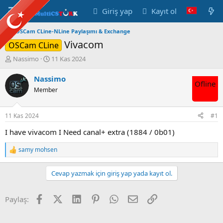
Giriş yap
Kayıt ol
OSCam CLine-NLine Paylaşımı & Exchange
Vivacom
OSCam CLine
K
B
Nassimo
11 Kas 2024
o
a
n
ş
Nassimo
Ofline
u
l
Member
y
a
u
n
B
g
11 Kas 2024
#1
a
ı
ş
ç
I have vivacom I Need canal+ extra (1884 / 0b01)
l
t
a
a
samy mohsen
T
t
r
e
a
i
p
Cevap yazmak için giriş yap yada kayıt ol.
n
h
k
i
i
l
Facebook
X (Twitter)
LinkedIn
Pinterest
WhatsApp
E-posta
Link
Paylaş:
e
r
: