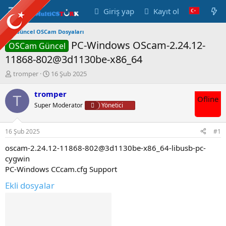
Giriş yap
Kayıt ol
Güncel OSCam Dosyaları
PC-Windows OScam-2.24.12-
OSCam Güncel
11868-802@3d1130be-x86_64
K
B
tromper
16 Şub 2025
o
a
n
ş
tromper
T
Ofline
u
l
Super Moderator
Yönetici
y
a
u
n
B
g
16 Şub 2025
#1
a
ı
ş
ç
oscam-2.24.12-11868-802@3d1130be-x86_64-libusb-pc-
l
t
cygwin
a
a
PC-Windows CCcam.cfg Support
t
r
a
i
Ekli dosyalar
n
h
i