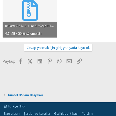
oscam-2.24.12-11868-802@3d1130be-x86_64-libusb-pc-cygwin.zip
4.7 MB · Görüntüleme: 21
Cevap yazmak için giriş yap yada kayıt ol.
Facebook
X (Twitter)
LinkedIn
Pinterest
WhatsApp
E-posta
Link
Paylaş:
Güncel OSCam Dosyaları
Türkçe (TR)
Bize ulaşın
Şartlar ve kurallar
Gizlilik politikası
Yardım