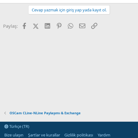
Cevap yazmak için giriş yap yada kayıt ol.
Facebook
X (Twitter)
LinkedIn
Pinterest
WhatsApp
E-posta
Link
Paylaş:
OSCam CLine-NLine Paylaşımı & Exchange
Türkçe (TR)
Bize ulaşın
Şartlar ve kurallar
Gizlilik politikası
Yardım