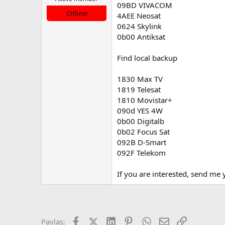
09BD VIVACOM
a
a
Ofline
4AEE Neosat
t
r
a
i
0624 Skylink
n
h
0b00 Antiksat
i
Find local backup
1830 Max TV
1819 Telesat
1810 Movistar+
090d YES 4W
0b00 Digitalb
0b02 Focus Sat
092B D-Smart
092F Telekom
If you are interested, send me y
Facebook
X (Twitter)
LinkedIn
Pinterest
WhatsApp
E-posta
Link
Paylaş: