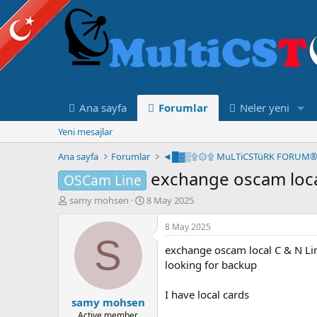
Ana sayfa
Forumlar
Neler yeni
Yeni mesajlar
Ana sayfa
Forumlar
exchange oscam loca
OSCam Line
K
B
samy mohsen
8 May 2025
o
a
n
ş
8 May 2025
u
l
S
exchange oscam local C & N Li
y
a
u
n
looking for backup
B
g
a
ı
I have local cards
samy mohsen
ş
ç
l
t
Active member