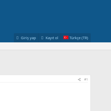
Giriş yap
Kayıt ol
Türkçe (TR)
#1