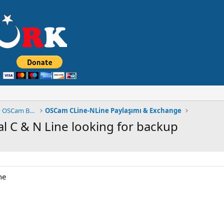
◄█▓▒۩۞۩ MuLTiCSTüRK FORUM® OSCam BÖLÜMÜ ۩۞░▒▓█
OSCam CLine-NLine Paylaşımı & Exchange
l C & N Line looking for backup
ne