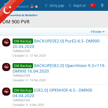
Giriş yap
Kayıt ol
Dreambox & Modelleri
DM 900 PVR
Filtreler
BACKUP[OE2.0] PurE2-6.5- DM900
DM Backup
20.04.2020
TüRKMaSTeR
Cevaplar
0
21 Nis 2020
BACKUP[OE2.0] OpenVision 9.3-r119-
DM Backup
DM900 16.04.2020
TüRKMaSTeR
Cevaplar
0
16 Nis 2020
[OE2.0] OPENHDF-6.5 - DM900
DM Backup
04.04.2020
TüRKMaSTeR
Cevaplar
0
6 Nis 2020